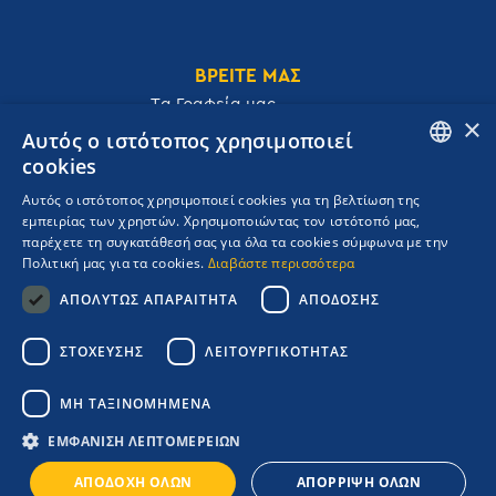
ΒΡΕΙΤΕ ΜΑΣ
Tα Γραφεία μας
×
Αυτός ο ιστότοπος χρησιμοποιεί
cookies
ENGLISH
Αυτός ο ιστότοπος χρησιμοποιεί cookies για τη βελτίωση της
Ακαδημίας 32, 106 72, Αθήνα, Ελλάδα
εμπειρίας των χρηστών. Χρησιμοποιώντας τον ιστότοπό μας,
GREEK
T.
+30 210 3609801
παρέχετε τη συγκατάθεσή σας για όλα τα cookies σύμφωνα με την
F.
+30 210 3602001
Πολιτική μας για τα cookies.
Διαβάστε περισσότερα
cruises@navigator.gr
ΑΠΟΛΎΤΩΣ ΑΠΑΡΑΊΤΗΤΑ
ΑΠΌΔΟΣΗΣ
reservations@navigator.gr
Copyrights Navigator ©
ΣΤΌΧΕΥΣΗΣ
ΛΕΙΤΟΥΡΓΙΚΌΤΗΤΑΣ
ΜΗ.Τ.Ε 0206Ε60000476600
Όροι συμμετοχής Κρουαζιέρας
ΜΗ ΤΑΞΙΝΟΜΗΜΈΝΑ
Πολιτική Απορρήτου
Πολιτική Ποιότητας
ΕΜΦΆΝΙΣΗ ΛΕΠΤΟΜΕΡΕΙΏΝ
Booking Engine:
ΑΠΟΔΟΧΉ ΌΛΩΝ
ΑΠΌΡΡΙΨΗ ΌΛΩΝ
Credits: