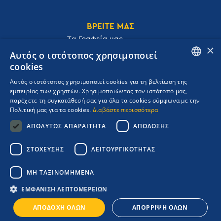
ΒΡΕΙΤΕ ΜΑΣ
Tα Γραφεία μας
×
Αυτός ο ιστότοπος χρησιμοποιεί
cookies
ENGLISH
Αυτός ο ιστότοπος χρησιμοποιεί cookies για τη βελτίωση της
Ακαδημίας 32, 106 72, Αθήνα, Ελλάδα
εμπειρίας των χρηστών. Χρησιμοποιώντας τον ιστότοπό μας,
GREEK
T.
+30 210 3609801
παρέχετε τη συγκατάθεσή σας για όλα τα cookies σύμφωνα με την
F.
+30 210 3602001
Πολιτική μας για τα cookies.
Διαβάστε περισσότερα
cruises@navigator.gr
ΑΠΟΛΎΤΩΣ ΑΠΑΡΑΊΤΗΤΑ
ΑΠΌΔΟΣΗΣ
reservations@navigator.gr
Copyrights Navigator ©
ΣΤΌΧΕΥΣΗΣ
ΛΕΙΤΟΥΡΓΙΚΌΤΗΤΑΣ
ΜΗ.Τ.Ε 0206Ε60000476600
Όροι συμμετοχής Κρουαζιέρας
ΜΗ ΤΑΞΙΝΟΜΗΜΈΝΑ
Πολιτική Απορρήτου
Πολιτική Ποιότητας
ΕΜΦΆΝΙΣΗ ΛΕΠΤΟΜΕΡΕΙΏΝ
Booking Engine:
ΑΠΟΔΟΧΉ ΌΛΩΝ
ΑΠΌΡΡΙΨΗ ΌΛΩΝ
Credits: