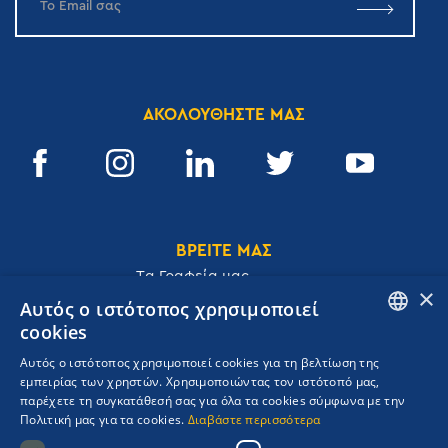
ΑΚΟΛΟΥΘΗΣΤΕ ΜΑΣ
ΒΡΕΙΤΕ ΜΑΣ
Tα Γραφεία μας
×
Αυτός ο ιστότοπος χρησιμοποιεί
cookies
ENGLISH
Αυτός ο ιστότοπος χρησιμοποιεί cookies για τη βελτίωση της
Ακαδημίας 32, 106 72, Αθήνα, Ελλάδα
εμπειρίας των χρηστών. Χρησιμοποιώντας τον ιστότοπό μας,
GREEK
T.
+30 210 3609801
παρέχετε τη συγκατάθεσή σας για όλα τα cookies σύμφωνα με την
F.
+30 210 3602001
Πολιτική μας για τα cookies.
Διαβάστε περισσότερα
cruises@navigator.gr