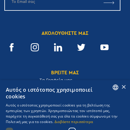
ΑΚΟΛΟΥΘΗΣΤΕ ΜΑΣ
ΒΡΕΙΤΕ ΜΑΣ
Tα Γραφεία μας
×
Αυτός ο ιστότοπος χρησιμοποιεί
cookies
ENGLISH
Αυτός ο ιστότοπος χρησιμοποιεί cookies για τη βελτίωση της
Ακαδημίας 32, 106 72, Αθήνα, Ελλάδα
εμπειρίας των χρηστών. Χρησιμοποιώντας τον ιστότοπό μας,
GREEK
T.
+30 210 3609801
παρέχετε τη συγκατάθεσή σας για όλα τα cookies σύμφωνα με την
F.
+30 210 3602001
Πολιτική μας για τα cookies.
Διαβάστε περισσότερα
cruises@navigator.gr