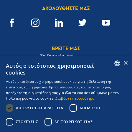
ΑΚΟΛΟΥΘΗΣΤΕ ΜΑΣ
ΒΡΕΙΤΕ ΜΑΣ
Tα Γραφεία μας
×
Αυτός ο ιστότοπος χρησιμοποιεί
cookies
ENGLISH
Αυτός ο ιστότοπος χρησιμοποιεί cookies για τη βελτίωση της
Ακαδημίας 32, 106 72, Αθήνα, Ελλάδα
εμπειρίας των χρηστών. Χρησιμοποιώντας τον ιστότοπό μας,
GREEK
T.
+30 210 3609801
παρέχετε τη συγκατάθεσή σας για όλα τα cookies σύμφωνα με την
F.
+30 210 3602001
Πολιτική μας για τα cookies.
Διαβάστε περισσότερα
cruises@navigator.gr
ΑΠΟΛΎΤΩΣ ΑΠΑΡΑΊΤΗΤΑ
ΑΠΌΔΟΣΗΣ
reservations@navigator.gr
Copyrights Navigator ©
ΣΤΌΧΕΥΣΗΣ
ΛΕΙΤΟΥΡΓΙΚΌΤΗΤΑΣ
ΜΗ.Τ.Ε 0206Ε60000476600