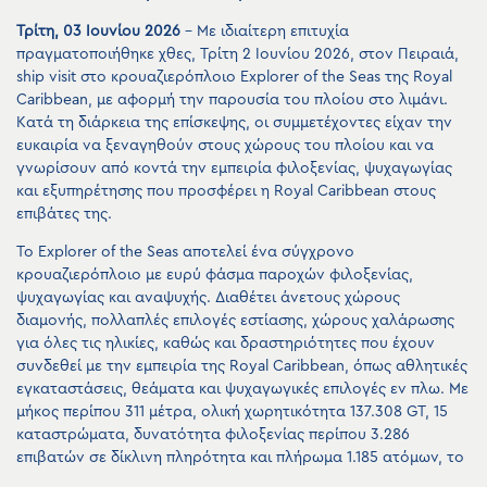
Τρίτη, 03 Ιουνίου 2026
– Με ιδιαίτερη επιτυχία
πραγματοποιήθηκε χθες, Τρίτη 2 Ιουνίου 2026, στον Πειραιά,
ship visit στο κρουαζιερόπλοιο Explorer of the Seas της Royal
Caribbean, με αφορμή την παρουσία του πλοίου στο λιμάνι.
Κατά τη διάρκεια της επίσκεψης, οι συμμετέχοντες είχαν την
ευκαιρία να ξεναγηθούν στους χώρους του πλοίου και να
γνωρίσουν από κοντά την εμπειρία φιλοξενίας, ψυχαγωγίας
και εξυπηρέτησης που προσφέρει η Royal Caribbean στους
επιβάτες της.
Το Explorer of the Seas αποτελεί ένα σύγχρονο
κρουαζιερόπλοιο με ευρύ φάσμα παροχών φιλοξενίας,
ψυχαγωγίας και αναψυχής. Διαθέτει άνετους χώρους
διαμονής, πολλαπλές επιλογές εστίασης, χώρους χαλάρωσης
για όλες τις ηλικίες, καθώς και δραστηριότητες που έχουν
συνδεθεί με την εμπειρία της Royal Caribbean, όπως αθλητικές
εγκαταστάσεις, θεάματα και ψυχαγωγικές επιλογές εν πλω. Με
μήκος περίπου 311 μέτρα, ολική χωρητικότητα 137.308 GT, 15
καταστρώματα, δυνατότητα φιλοξενίας περίπου 3.286
επιβατών σε δίκλινη πληρότητα και πλήρωμα 1.185 ατόμων, το
Explorer of the Seas αποτελεί ένα από τα χαρακτηριστικά