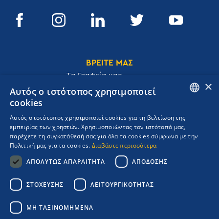
ΒΡΕΙΤΕ ΜΑΣ
Tα Γραφεία μας
×
Αυτός ο ιστότοπος χρησιμοποιεί
cookies
ENGLISH
Αυτός ο ιστότοπος χρησιμοποιεί cookies για τη βελτίωση της
Ακαδημίας 32, 106 72, Αθήνα, Ελλάδα
εμπειρίας των χρηστών. Χρησιμοποιώντας τον ιστότοπό μας,
GREEK
T.
+30 210 3609801
παρέχετε τη συγκατάθεσή σας για όλα τα cookies σύμφωνα με την
F.
+30 210 3602001
Πολιτική μας για τα cookies.
Διαβάστε περισσότερα
cruises@navigator.gr
ΑΠΟΛΎΤΩΣ ΑΠΑΡΑΊΤΗΤΑ
ΑΠΌΔΟΣΗΣ
reservations@navigator.gr
Copyrights Navigator ©
ΣΤΌΧΕΥΣΗΣ
ΛΕΙΤΟΥΡΓΙΚΌΤΗΤΑΣ
ΜΗ.Τ.Ε 0206Ε60000476600
Όροι συμμετοχής Κρουαζιέρας
ΜΗ ΤΑΞΙΝΟΜΗΜΈΝΑ
Πολιτική Απορρήτου