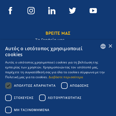
ΒΡΕΙΤΕ ΜΑΣ
Tα Γραφεία μας
×
Αυτός ο ιστότοπος χρησιμοποιεί
cookies
ENGLISH
Αυτός ο ιστότοπος χρησιμοποιεί cookies για τη βελτίωση της
Ακαδημίας 32, 106 72, Αθήνα, Ελλάδα
εμπειρίας των χρηστών. Χρησιμοποιώντας τον ιστότοπό μας,
GREEK
T.
+30 210 3609801
παρέχετε τη συγκατάθεσή σας για όλα τα cookies σύμφωνα με την
F.
+30 210 3602001
Πολιτική μας για τα cookies.
Διαβάστε περισσότερα
cruises@navigator.gr
ΑΠΟΛΎΤΩΣ ΑΠΑΡΑΊΤΗΤΑ
ΑΠΌΔΟΣΗΣ
reservations@navigator.gr
Copyrights Navigator ©
ΣΤΌΧΕΥΣΗΣ
ΛΕΙΤΟΥΡΓΙΚΌΤΗΤΑΣ
ΜΗ.Τ.Ε 0206Ε60000476600
Όροι συμμετοχής Κρουαζιέρας
ΜΗ ΤΑΞΙΝΟΜΗΜΈΝΑ
Πολιτική Απορρήτου