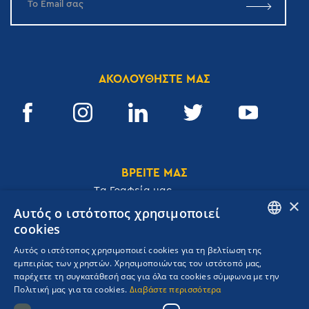
ΑΚΟΛΟΥΘΗΣΤΕ ΜΑΣ
ΒΡΕΙΤΕ ΜΑΣ
Tα Γραφεία μας
×
Αυτός ο ιστότοπος χρησιμοποιεί
cookies
ENGLISH
Αυτός ο ιστότοπος χρησιμοποιεί cookies για τη βελτίωση της
Ακαδημίας 32, 106 72, Αθήνα, Ελλάδα
εμπειρίας των χρηστών. Χρησιμοποιώντας τον ιστότοπό μας,
GREEK
T.
+30 210 3609801
παρέχετε τη συγκατάθεσή σας για όλα τα cookies σύμφωνα με την
F.
+30 210 3602001
Πολιτική μας για τα cookies.
Διαβάστε περισσότερα
cruises@navigator.gr