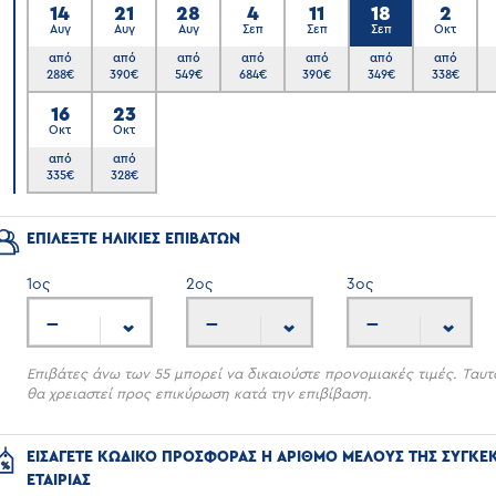
14
21
28
4
11
18
2
Αυγ
Αυγ
Αυγ
Σεπ
Σεπ
Σεπ
Οκτ
από
από
από
από
από
από
από
288
€
390
€
549
€
684
€
390
€
349
€
338
€
6
16
23
Οκτ
Οκτ
από
από
335
€
328
€
ΕΠΙΛΕΞΤΕ ΗΛΙΚΙΕΣ ΕΠΙΒΑΤΩΝ
1
ος
2
ος
3
ος
---
---
---
Επιβάτες άνω των 55 μπορεί να δικαιούστε προνομιακές τιμές. Ταυτ
θα χρειαστεί προς επικύρωση κατά την επιβίβαση.
ΕΙΣΑΓΕΤΕ ΚΩΔΙΚΟ ΠΡΟΣΦΟΡΑΣ Η ΑΡΙΘΜΟ ΜΕΛΟΥΣ ΤΗΣ ΣΥΓΚΕ
ΕΤΑΙΡΙΑΣ