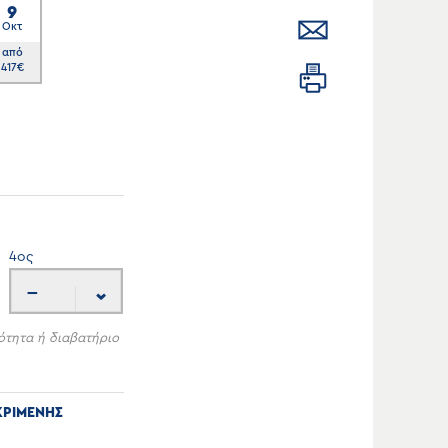
9
Οκτ
από
417
€
4
ος
---
ότητα ή διαβατήριο
ΚΡΙΜΕΝΗΣ