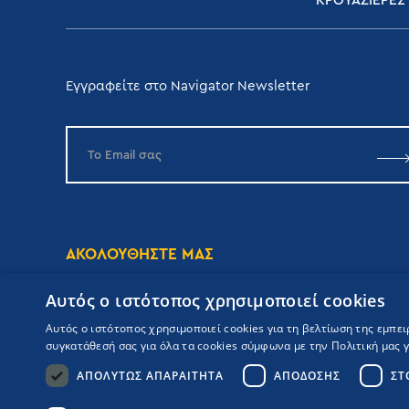
ΚΡΟΥΑΖΙΕΡΕΣ
Εγγραφείτε στο Navigator Newsletter
ΑΚΟΛΟΥΘΗΣΤΕ ΜΑΣ
Αυτός ο ιστότοπος χρησιμοποιεί cookies
Αυτός ο ιστότοπος χρησιμοποιεί cookies για τη βελτίωση της εμπε
συγκατάθεσή σας για όλα τα cookies σύμφωνα με την Πολιτική μας γι
ΑΠΟΛΎΤΩΣ ΑΠΑΡΑΊΤΗΤΑ
ΑΠΌΔΟΣΗΣ
ΣΤ
Copyrights Navigator ©
ΜΗ.Τ.Ε 0206Ε60000476600
Όροι συμμετοχής Κρουαζιέρας