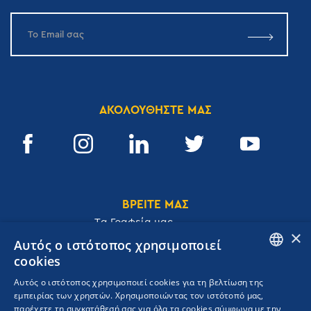
ΑΚΟΛΟΥΘΗΣΤΕ ΜΑΣ
ΒΡΕΙΤΕ ΜΑΣ
Tα Γραφεία μας
×
Αυτός ο ιστότοπος χρησιμοποιεί
cookies
ENGLISH
Αυτός ο ιστότοπος χρησιμοποιεί cookies για τη βελτίωση της
Ακαδημίας 32, 106 72, Αθήνα, Ελλάδα
εμπειρίας των χρηστών. Χρησιμοποιώντας τον ιστότοπό μας,
GREEK
T.
+30 210 3609801
παρέχετε τη συγκατάθεσή σας για όλα τα cookies σύμφωνα με την