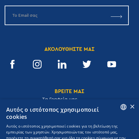
ΑΚΟΛΟΥΘΗΣΤΕ ΜΑΣ
ΒΡΕΙΤΕ ΜΑΣ
Tα Γραφεία μας
×
Αυτός ο ιστότοπος χρησιμοποιεί
cookies
ENGLISH
Αυτός ο ιστότοπος χρησιμοποιεί cookies για τη βελτίωση της
Ακαδημίας 32, 106 72, Αθήνα, Ελλάδα
εμπειρίας των χρηστών. Χρησιμοποιώντας τον ιστότοπό μας,
GREEK
T.
+30 210 3609801
παρέχετε τη συγκατάθεσή σας για όλα τα cookies σύμφωνα με την