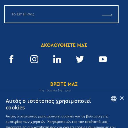
ΑΚΟΛΟΥΘΗΣΤΕ ΜΑΣ
ΒΡΕΙΤΕ ΜΑΣ
Tα Γραφεία μας
×
Αυτός ο ιστότοπος χρησιμοποιεί
cookies
ENGLISH
Αυτός ο ιστότοπος χρησιμοποιεί cookies για τη βελτίωση της
Ακαδημίας 32, 106 72, Αθήνα, Ελλάδα
εμπειρίας των χρηστών. Χρησιμοποιώντας τον ιστότοπό μας,
GREEK
T.
+30 210 3609801
παρέχετε τη συγκατάθεσή σας για όλα τα cookies σύμφωνα με την