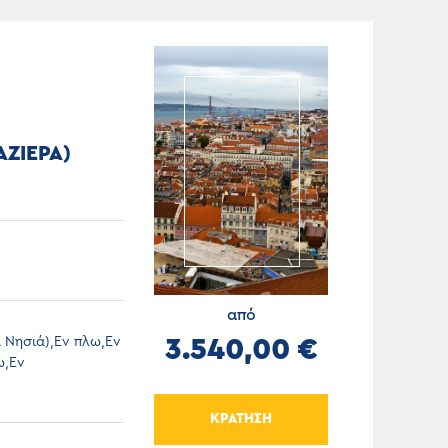
ΑΖΙΕΡΑ)
από
 Νησιά),Εν πλω,Εν
3.540,00 €
ω,Εν
ΚΡΑΤΗΣΗ