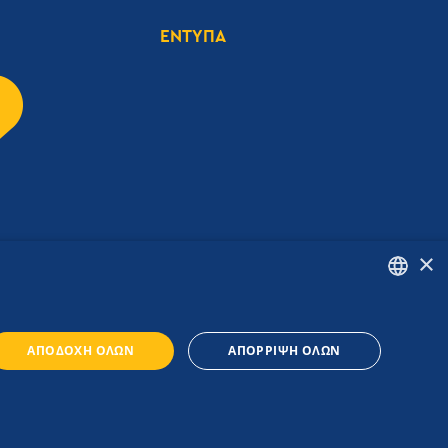
ΕΝΤΥΠΑ
×
ENGLISH
ΑΠΟΔΟΧΉ ΌΛΩΝ
ΑΠΌΡΡΙΨΗ ΌΛΩΝ
GREEK