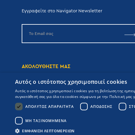
Εγγραφείτε στο Navigator Newsletter
ΑΚΟΛΟΥΘΗΣΤΕ ΜΑΣ
Αυτός ο ιστότοπος χρησιμοποιεί cookies
Αυτός ο ιστότοπος χρησιμοποιεί cookies για τη βελτίωση της εμπε
συγκατάθεσή σας για όλα τα cookies σύμφωνα με την Πολιτική μας γι
ΑΠΟΛΎΤΩΣ ΑΠΑΡΑΊΤΗΤΑ
ΑΠΌΔΟΣΗΣ
ΣΤ
Copyrights Navigator ©
ΜΗ.Τ.Ε 0206Ε60000476600
Όροι συμμετοχής Κρουαζιέρας
ΜΗ ΤΑΞΙΝΟΜΗΜΈΝΑ
Πολιτική Απορρήτου
Πολιτική Ποιότητας
Booking Engine:
ΕΜΦΆΝΙΣΗ ΛΕΠΤΟΜΕΡΕΙΏΝ