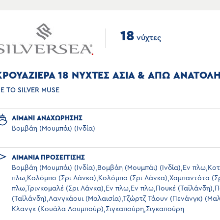
18
νύχτες
ΚΡΟΥΑΖΙΕΡΑ 18 ΝΥΧΤΕΣ ΑΣΙΑ & ΑΠΩ ΑΝΑΤΟΛ
Ε ΤΟ SILVER MUSE
ΛΙΜΑΝΙ ΑΝΑΧΩΡΗΣΗΣ
Βομβάη (Μουμπάι) (Ινδία)
ΛΙΜΑΝΙΑ ΠΡΟΣΕΓΓΙΣΗΣ
Βομβάη (Μουμπάι) (Ινδία),Βομβάη (Μουμπάι) (Ινδία),Εν πλω,Κοτσ
πλω,Κολόμπο (Σρι Λάνκα),Κολόμπο (Σρι Λάνκα),Χαμπαντότα (Σρ
πλω,Τρινκομαλέ (Σρι Λάνκα),Εν πλω,Εν πλω,Πουκέ (Ταϊλάνδη),
(Ταϊλάνδη),Λανγκάουι (Μαλαισία),Τζώρτζ Τάουν (Πενάνγκ) (Μα
Κλανγκ (Κουάλα Λουμπούρ),Σιγκαπούρη,Σιγκαπούρη