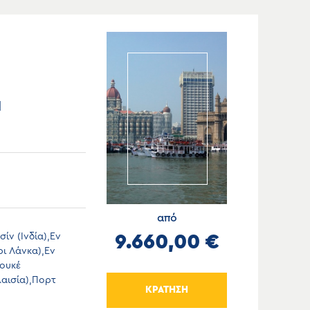
Η
από
ίν (Ινδία),Εν
9.660,00 €
ι Λάνκα),Εν
Πουκέ
λαισία),Πορτ
ΚΡΑΤΗΣΗ