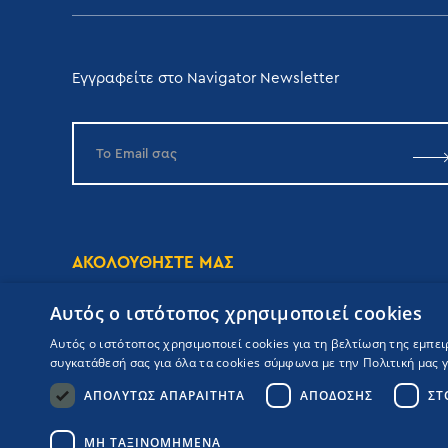
Εγγραφείτε στο Navigator Newsletter
ΑΚΟΛΟΥΘΗΣΤΕ ΜΑΣ
Αυτός ο ιστότοπος χρησιμοποιεί cookies
Αυτός ο ιστότοπος χρησιμοποιεί cookies για τη βελτίωση της εμπε
συγκατάθεσή σας για όλα τα cookies σύμφωνα με την Πολιτική μας γι
ΑΠΟΛΎΤΩΣ ΑΠΑΡΑΊΤΗΤΑ
ΑΠΌΔΟΣΗΣ
ΣΤ
Copyrights Navigator ©
ΜΗ.Τ.Ε 0206Ε60000476600
Όροι συμμετοχής Κρουαζιέρας
ΜΗ ΤΑΞΙΝΟΜΗΜΈΝΑ
Πολιτική Απορρήτου