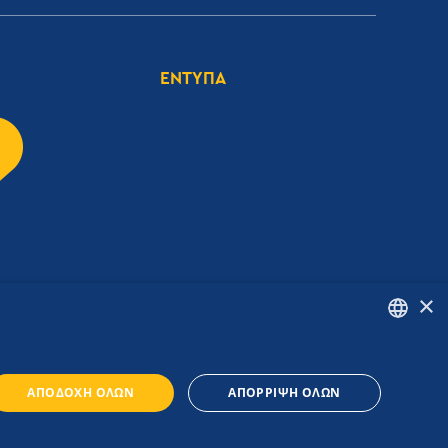
ΕΝΤΥΠΑ
×
ENGLISH
ΑΠΟΔΟΧΉ ΌΛΩΝ
ΑΠΌΡΡΙΨΗ ΌΛΩΝ
GREEK