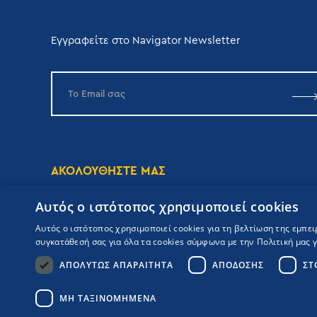
Εγγραφείτε στο Navigator Newsletter
ΑΚΟΛΟΥΘΗΣΤΕ ΜΑΣ
Αυτός ο ιστότοπος χρησιμοποιεί cookies
Αυτός ο ιστότοπος χρησιμοποιεί cookies για τη βελτίωση της εμπε
συγκατάθεσή σας για όλα τα cookies σύμφωνα με την Πολιτική μας γι
ΑΠΟΛΎΤΩΣ ΑΠΑΡΑΊΤΗΤΑ
ΑΠΌΔΟΣΗΣ
ΣΤ
Copyrights Navigator ©
ΜΗ.Τ.Ε 0206Ε60000476600
Όροι συμμετοχής Κρουαζιέρας
ΜΗ ΤΑΞΙΝΟΜΗΜΈΝΑ
Πολιτική Απορρήτου
Πολιτική Ποιότητας
Booking Engine: