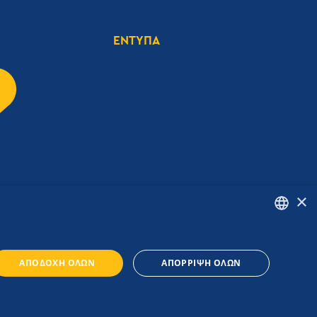
ΕΝΤΥΠΑ
×
ENGLISH
ΑΠΟΔΟΧΉ ΌΛΩΝ
ΑΠΌΡΡΙΨΗ ΌΛΩΝ
GREEK