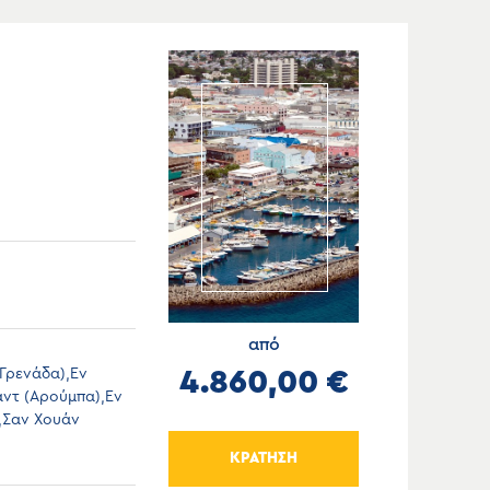
από
(Γρενάδα),Εν
4.860,00 €
άντ (Αρούμπα),Εν
),Σαν Χουάν
ΚΡΑΤΗΣΗ