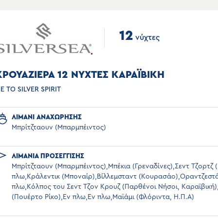
12
νύχτες
ΚΡΟΥΑΖΙΕΡΑ 12 ΝΥΧΤΕΣ ΚΑΡΑΪΒΙΚΗ
Ε ΤΟ SILVER SPIRIT
ΛΙΜΑΝΙ ΑΝΑΧΩΡΗΣΗΣ
Μπρίτζταουν (Μπαρμπέιντος)
ΛΙΜΑΝΙΑ ΠΡΟΣΕΓΓΙΣΗΣ
Μπρίτζταουν (Μπαρμπέιντος),Μπέκια (Γρεναδίνες),Σεντ Τζορτζ 
πλω,Κράλεντικ (Μποναίρ),Βίλλεμσταντ (Κουρασάο),Οραντζεστ
πλω,Κόλπος του Σεντ Τζον Κρουζ (Παρθένοι Νήσοι, Καραϊβική
(Πουέρτο Ρίκο),Εν πλω,Εν πλω,Μαϊάμι (Φλόριντα, Η.Π.Α)