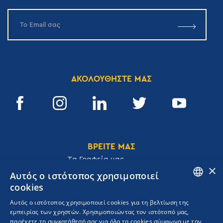
ΑΚΟΛΟΥΘΗΣΤΕ ΜΑΣ
ΒΡΕΙΤΕ ΜΑΣ
Tα Γραφεία μας
×
Αυτός ο ιστότοπος χρησιμοποιεί
cookies
ENGLISH
Αυτός ο ιστότοπος χρησιμοποιεί cookies για τη βελτίωση της
Ακαδημίας 32, 106 72, Αθήνα, Ελλάδα
εμπειρίας των χρηστών. Χρησιμοποιώντας τον ιστότοπό μας,
GREEK
T.
+30 210 3609801
παρέχετε τη συγκατάθεσή σας για όλα τα cookies σύμφωνα με την