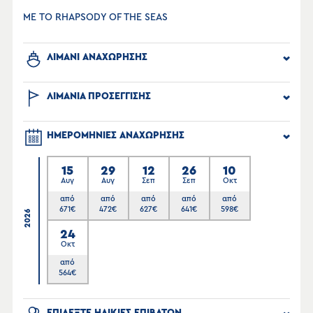
ΜΕ ΤΟ RHAPSODY OF THE SEAS
ΛΙΜΑΝΙ ΑΝΑΧΩΡΗΣΗΣ
ΛΙΜΑΝΙΑ ΠΡΟΣΕΓΓΙΣΗΣ
ΗΜΕΡΟΜΗΝΙΕΣ ΑΝΑΧΩΡΗΣΗΣ
15
29
12
26
10
Αυγ
Αυγ
Σεπ
Σεπ
Οκτ
από
από
από
από
από
671
€
472
€
627
€
641
€
598
€
2026
24
Οκτ
από
564
€