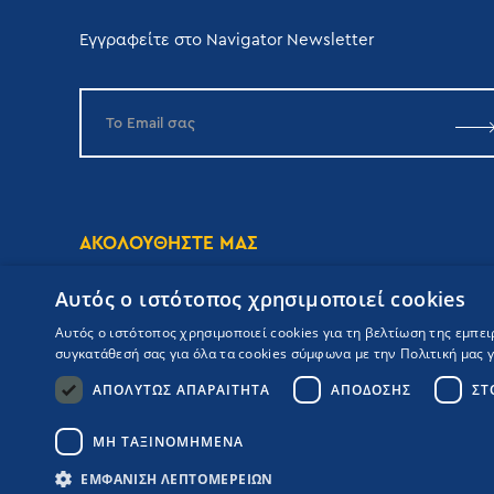
Εγγραφείτε στο Navigator Newsletter
ΑΚΟΛΟΥΘΗΣΤΕ ΜΑΣ
Αυτός ο ιστότοπος χρησιμοποιεί cookies
Αυτός ο ιστότοπος χρησιμοποιεί cookies για τη βελτίωση της εμπε
συγκατάθεσή σας για όλα τα cookies σύμφωνα με την Πολιτική μας γι
ΑΠΟΛΎΤΩΣ ΑΠΑΡΑΊΤΗΤΑ
ΑΠΌΔΟΣΗΣ
ΣΤ
Copyrights Navigator ©
ΜΗ.Τ.Ε 0206Ε60000476600
Όροι συμμετοχής Κρουαζιέρας
ΜΗ ΤΑΞΙΝΟΜΗΜΈΝΑ
Πολιτική Απορρήτου
Πολιτική Ποιότητας
Booking Engine:
ΕΜΦΆΝΙΣΗ ΛΕΠΤΟΜΕΡΕΙΏΝ