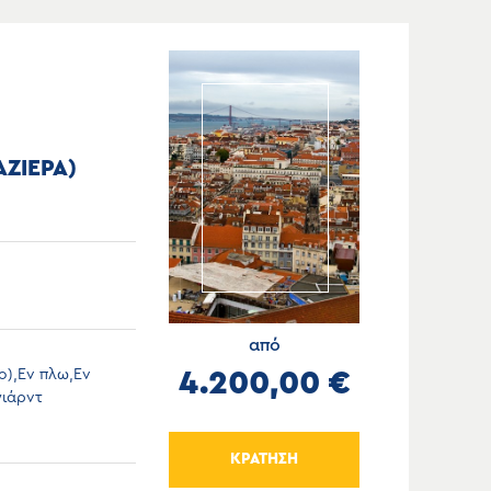
ΖΙΕΡΑ)
από
ο),Εν πλω,Εν
4.200,00 €
γιάρντ
ΚΡΑΤΗΣΗ