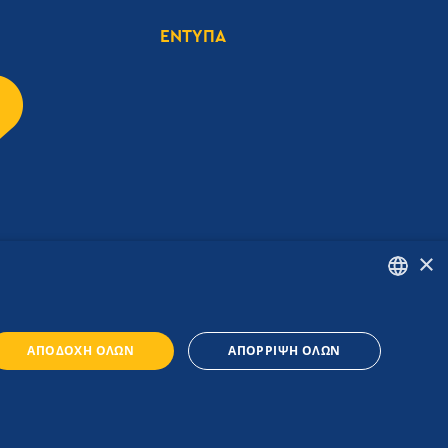
ΕΝΤΥΠΑ
×
ENGLISH
ΑΠΟΔΟΧΉ ΌΛΩΝ
ΑΠΌΡΡΙΨΗ ΌΛΩΝ
GREEK