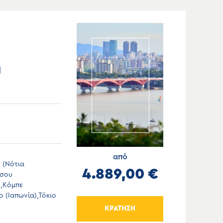
Η
από
 (Νότια
4.889,00 €
ύσου
),Κόμπε
ο (Ιαπωνία),Τόκιο
ΚΡΑΤΗΣΗ