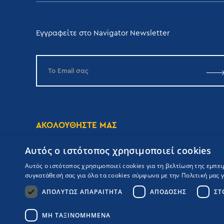
Εγγραφείτε στο Navigator Newsletter
ΑΚΟΛΟΥΘΗΣΤΕ ΜΑΣ
Αυτός ο ιστότοπος χρησιμοποιεί cookies
Αυτός ο ιστότοπος χρησιμοποιεί cookies για τη βελτίωση της εμπε
συγκατάθεσή σας για όλα τα cookies σύμφωνα με την Πολιτική μας γι
ΑΠΟΛΎΤΩΣ ΑΠΑΡΑΊΤΗΤΑ
ΑΠΌΔΟΣΗΣ
ΣΤ
Copyrights Navigator ©
ΜΗ.Τ.Ε 0206Ε60000476600
Όροι συμμετοχής Κρουαζιέρας
ΜΗ ΤΑΞΙΝΟΜΗΜΈΝΑ
Πολιτική Απορρήτου