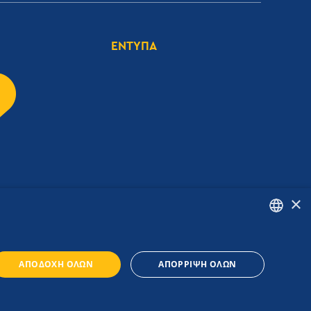
ΕΝΤΥΠΑ
×
ENGLISH
ΑΠΟΔΟΧΉ ΌΛΩΝ
ΑΠΌΡΡΙΨΗ ΌΛΩΝ
GREEK