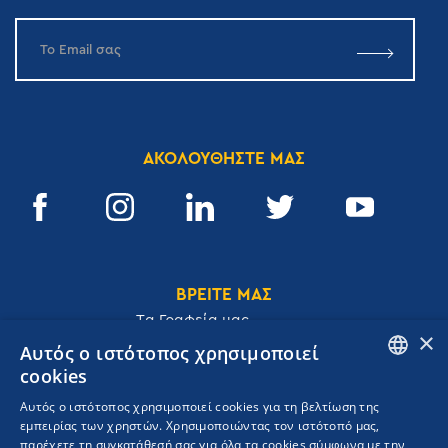
ΑΚΟΛΟΥΘΗΣΤΕ ΜΑΣ
ΒΡΕΙΤΕ ΜΑΣ
Tα Γραφεία μας
×
Αυτός ο ιστότοπος χρησιμοποιεί
cookies
ENGLISH
Αυτός ο ιστότοπος χρησιμοποιεί cookies για τη βελτίωση της
Ακαδημίας 32, 106 72, Αθήνα, Ελλάδα
εμπειρίας των χρηστών. Χρησιμοποιώντας τον ιστότοπό μας,
GREEK
T.
+30 210 3609801
παρέχετε τη συγκατάθεσή σας για όλα τα cookies σύμφωνα με την