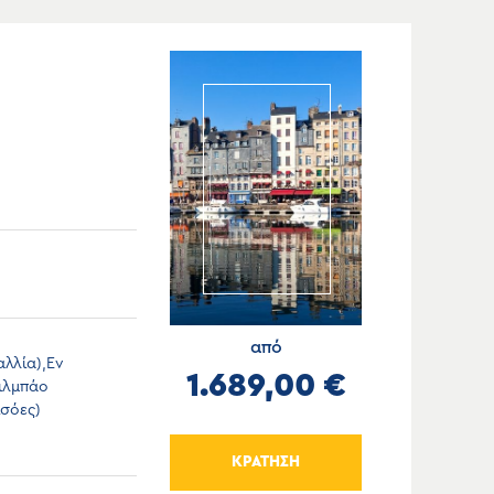
από
λλία),Εν
1.689,00 €
ιλμπάο
ϊσόες)
ΚΡΑΤΗΣΗ