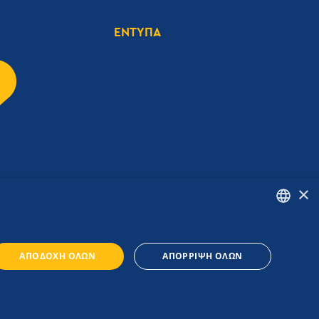
ΕΝΤΥΠΑ
×
ENGLISH
ΑΠΟΔΟΧΉ ΌΛΩΝ
ΑΠΌΡΡΙΨΗ ΌΛΩΝ
GREEK