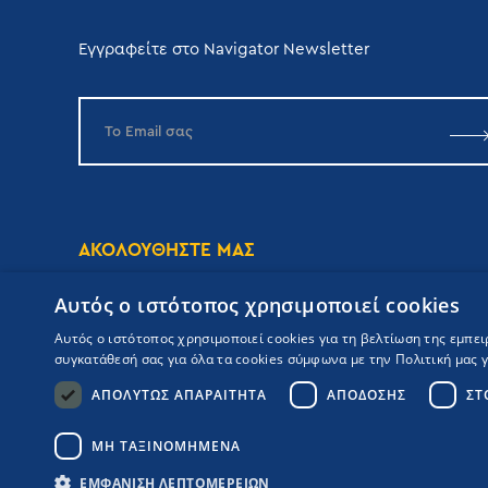
Εγγραφείτε στο Navigator Newsletter
ΑΚΟΛΟΥΘΗΣΤΕ ΜΑΣ
Αυτός ο ιστότοπος χρησιμοποιεί cookies
Αυτός ο ιστότοπος χρησιμοποιεί cookies για τη βελτίωση της εμπε
συγκατάθεσή σας για όλα τα cookies σύμφωνα με την Πολιτική μας γι
ΑΠΟΛΎΤΩΣ ΑΠΑΡΑΊΤΗΤΑ
ΑΠΌΔΟΣΗΣ
ΣΤ
Copyrights Navigator ©
ΜΗ.Τ.Ε 0206Ε60000476600
Όροι συμμετοχής Κρουαζιέρας
ΜΗ ΤΑΞΙΝΟΜΗΜΈΝΑ
Πολιτική Απορρήτου
Πολιτική Ποιότητας
Booking Engine:
ΕΜΦΆΝΙΣΗ ΛΕΠΤΟΜΕΡΕΙΏΝ