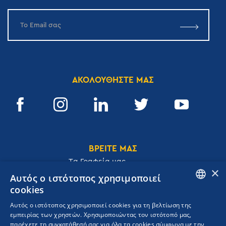
ΑΚΟΛΟΥΘΗΣΤΕ ΜΑΣ
ΒΡΕΙΤΕ ΜΑΣ
Tα Γραφεία μας
×
Αυτός ο ιστότοπος χρησιμοποιεί
cookies
ENGLISH
Αυτός ο ιστότοπος χρησιμοποιεί cookies για τη βελτίωση της
Ακαδημίας 32, 106 72, Αθήνα, Ελλάδα
εμπειρίας των χρηστών. Χρησιμοποιώντας τον ιστότοπό μας,
GREEK
T.
+30 210 3609801
παρέχετε τη συγκατάθεσή σας για όλα τα cookies σύμφωνα με την