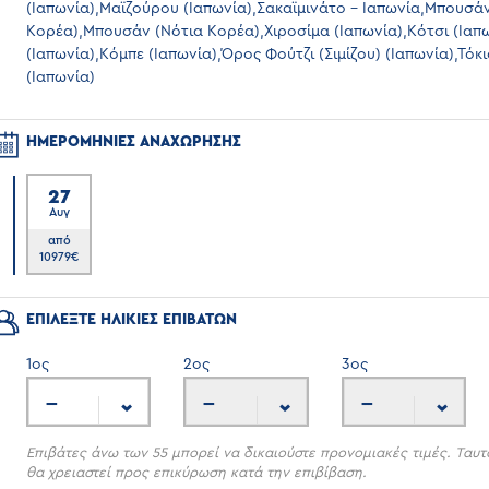
(Ιαπωνία),Μαϊζούρου (Ιαπωνία),Σακαϊμινάτο - Ιαπωνία,Μπουσά
Κορέα),Μπουσάν (Νότια Κορέα),Χιροσίμα (Ιαπωνία),Κότσι (Ιαπ
(Ιαπωνία),Κόμπε (Ιαπωνία),Όρος Φούτζι (Σιμίζου) (Ιαπωνία),Τόκι
(Ιαπωνία)
ΗΜΕΡΟΜΗΝΙΕΣ ΑΝΑΧΩΡΗΣΗΣ
27
Αυγ
6
από
10979
€
ΕΠΙΛΕΞΤΕ ΗΛΙΚΙΕΣ ΕΠΙΒΑΤΩΝ
1
ος
2
ος
3
ος
---
---
---
Επιβάτες άνω των 55 μπορεί να δικαιούστε προνομιακές τιμές. Ταυτ
θα χρειαστεί προς επικύρωση κατά την επιβίβαση.