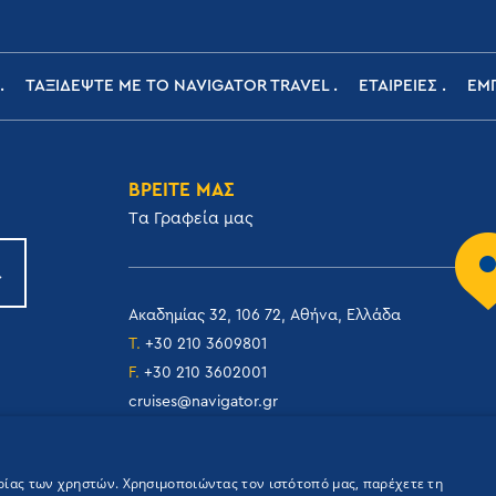
ΤΑΞΙΔΕΨΤΕ ΜΕ ΤΟ NAVIGATOR TRAVEL
ΕΤΑΙΡΕΙΕΣ
ΕΜΠ
ΒΡΕΙΤΕ ΜΑΣ
Tα Γραφεία μας
Ακαδημίας 32, 106 72, Αθήνα, Ελλάδα
T.
+30 210 3609801
F.
+30 210 3602001
cruises@navigator.gr
reservations@navigator.gr
ιρίας των χρηστών. Χρησιμοποιώντας τον ιστότοπό μας, παρέχετε τη