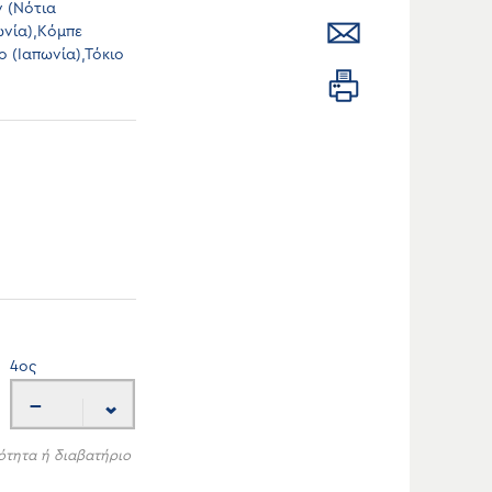
ν (Νότια
ωνία),Κόμπε
ο (Ιαπωνία),Τόκιο
4
ος
---
ότητα ή διαβατήριο