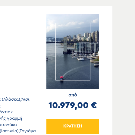
από
 (Αλάσκα),Άισι
10.979,00 €
ς
όντιακ
νής γραμμή
ατσινάκα
ΚΡΑΤΗΣΗ
 (Ιαπωνία),Τογιάμα