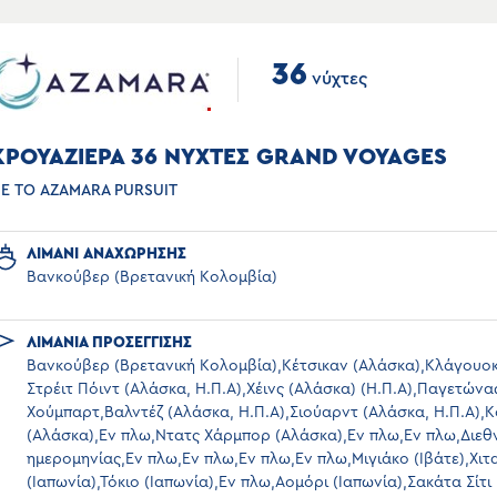
36
νύχτες
ΚΡΟΥΑΖΙΕΡΑ 36 ΝΥΧΤΕΣ GRAND VOYAGES
Ε ΤΟ AZAMARA PURSUIT
ΛΙΜΑΝΙ ΑΝΑΧΩΡΗΣΗΣ
Βανκούβερ (Βρετανική Κολομβία)
ΛΙΜΑΝΙΑ ΠΡΟΣΕΓΓΙΣΗΣ
Βανκούβερ (Βρετανική Κολομβία),Κέτσικαν (Αλάσκα),Κλάγουοκ
Στρέιτ Πόιντ (Αλάσκα, H.Π.Α),Χέινς (Αλάσκα) (Η.Π.Α),Παγετώνα
Χούμπαρτ,Βαλντέζ (Αλάσκα, Η.Π.Α),Σιούαρντ (Αλάσκα, Η.Π.Α),Κ
(Αλάσκα),Εν πλω,Ντατς Χάρμπορ (Αλάσκα),Εν πλω,Εν πλω,Διεθ
ημερομηνίας,Εν πλω,Εν πλω,Εν πλω,Εν πλω,Μιγιάκο (Ιβάτε),Χιτ
(Ιαπωνία),Τόκιο (Ιαπωνία),Εν πλω,Αομόρι (Ιαπωνία),Σακάτα Σίτι