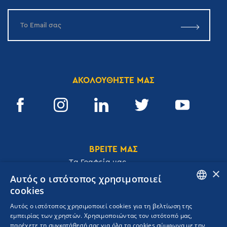
ΑΚΟΛΟΥΘΗΣΤΕ ΜΑΣ
ΒΡΕΙΤΕ ΜΑΣ
Tα Γραφεία μας
×
Αυτός ο ιστότοπος χρησιμοποιεί
cookies
ENGLISH
Αυτός ο ιστότοπος χρησιμοποιεί cookies για τη βελτίωση της
Ακαδημίας 32, 106 72, Αθήνα, Ελλάδα
εμπειρίας των χρηστών. Χρησιμοποιώντας τον ιστότοπό μας,
GREEK
T.
+30 210 3609801
παρέχετε τη συγκατάθεσή σας για όλα τα cookies σύμφωνα με την