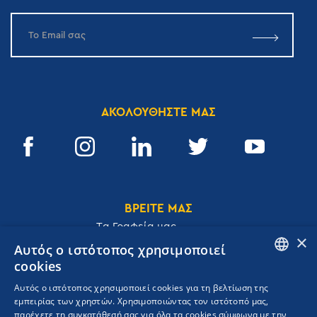
ΑΚΟΛΟΥΘΗΣΤΕ ΜΑΣ
ΒΡΕΙΤΕ ΜΑΣ
Tα Γραφεία μας
×
Αυτός ο ιστότοπος χρησιμοποιεί
cookies
ENGLISH
Αυτός ο ιστότοπος χρησιμοποιεί cookies για τη βελτίωση της
Ακαδημίας 32, 106 72, Αθήνα, Ελλάδα
εμπειρίας των χρηστών. Χρησιμοποιώντας τον ιστότοπό μας,
GREEK
T.
+30 210 3609801
παρέχετε τη συγκατάθεσή σας για όλα τα cookies σύμφωνα με την