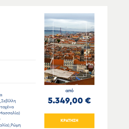
από
κα
5.349,00 €
,Σεβίλλη
ρταχένα
(Μασσαλία)
)
ΚΡΑΤΗΣΗ
ταλία),Ρώμη