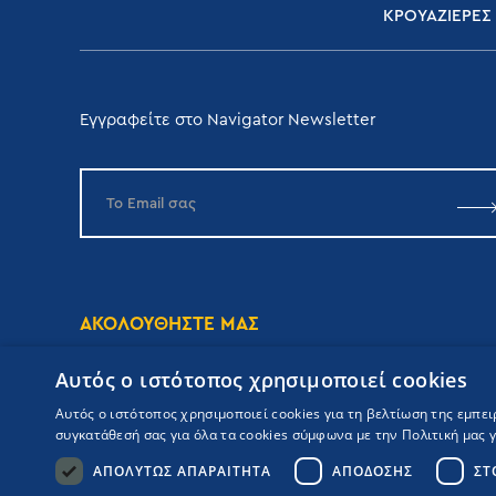
ΚΡΟΥΑΖΙΕΡΕΣ
Εγγραφείτε στο Navigator Newsletter
ΑΚΟΛΟΥΘΗΣΤΕ ΜΑΣ
Αυτός ο ιστότοπος χρησιμοποιεί cookies
Αυτός ο ιστότοπος χρησιμοποιεί cookies για τη βελτίωση της εμπε
συγκατάθεσή σας για όλα τα cookies σύμφωνα με την Πολιτική μας γι
ΑΠΟΛΎΤΩΣ ΑΠΑΡΑΊΤΗΤΑ
ΑΠΌΔΟΣΗΣ
ΣΤ
Copyrights Navigator ©
ΜΗ.Τ.Ε 0206Ε60000476600