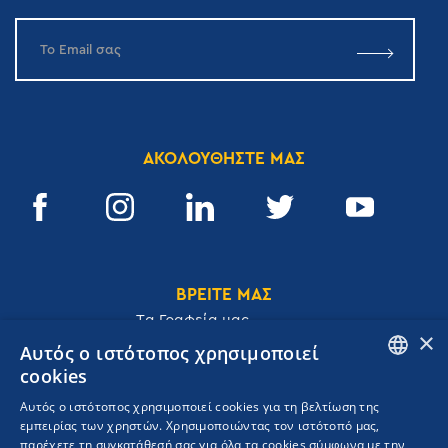
ΑΚΟΛΟΥΘΗΣΤΕ ΜΑΣ
ΒΡΕΙΤΕ ΜΑΣ
Tα Γραφεία μας
×
Αυτός ο ιστότοπος χρησιμοποιεί
cookies
ENGLISH
Αυτός ο ιστότοπος χρησιμοποιεί cookies για τη βελτίωση της
Ακαδημίας 32, 106 72, Αθήνα, Ελλάδα
εμπειρίας των χρηστών. Χρησιμοποιώντας τον ιστότοπό μας,
GREEK
T.
+30 210 3609801
παρέχετε τη συγκατάθεσή σας για όλα τα cookies σύμφωνα με την