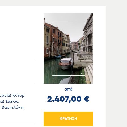
από
ροατία),Κότορ
2.407,00 €
α),Σικελία
α),Βαρκελώνη
ΚΡΑΤΗΣΗ