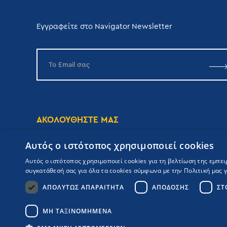
Εγγραφείτε στο Navigator Newsletter
ΑΚΟΛΟΥΘΗΣΤΕ ΜΑΣ
Αυτός ο ιστότοπος χρησιμοποιεί cookies
Αυτός ο ιστότοπος χρησιμοποιεί cookies για τη βελτίωση της εμπε
συγκατάθεσή σας για όλα τα cookies σύμφωνα με την Πολιτική μας γι
ΑΠΟΛΎΤΩΣ ΑΠΑΡΑΊΤΗΤΑ
ΑΠΌΔΟΣΗΣ
ΣΤ
Copyrights Navigator ©
ΜΗ.Τ.Ε 0206Ε60000476600
Όροι συμμετοχής Κρουαζιέρας
ΜΗ ΤΑΞΙΝΟΜΗΜΈΝΑ
Πολιτική Απορρήτου
Πολιτική Ποιότητας
Booking Engine: