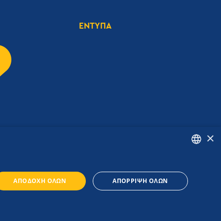
ΕΝΤΥΠΑ
×
ENGLISH
ΑΠΟΔΟΧΉ ΌΛΩΝ
ΑΠΌΡΡΙΨΗ ΌΛΩΝ
GREEK