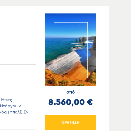
από
 Μπιτς
8.560,00 €
,Ντάργουιν
νόα (Μπαλί),Εν
ΚΡΑΤΗΣΗ