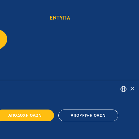
ΕΝΤΥΠΑ
×
ENGLISH
ΑΠΟΔΟΧΉ ΌΛΩΝ
ΑΠΌΡΡΙΨΗ ΌΛΩΝ
GREEK