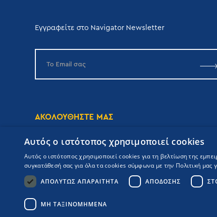
Εγγραφείτε στο Navigator Newsletter
ΑΚΟΛΟΥΘΗΣΤΕ ΜΑΣ
Αυτός ο ιστότοπος χρησιμοποιεί cookies
Αυτός ο ιστότοπος χρησιμοποιεί cookies για τη βελτίωση της εμπε
συγκατάθεσή σας για όλα τα cookies σύμφωνα με την Πολιτική μας γι
ΑΠΟΛΎΤΩΣ ΑΠΑΡΑΊΤΗΤΑ
ΑΠΌΔΟΣΗΣ
ΣΤ
Copyrights Navigator ©
ΜΗ.Τ.Ε 0206Ε60000476600
Όροι συμμετοχής Κρουαζιέρας
ΜΗ ΤΑΞΙΝΟΜΗΜΈΝΑ
Πολιτική Απορρήτου
Πολιτική Ποιότητας
Booking Engine: