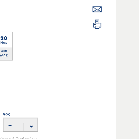
20
Μαρ
από
644
€
4
ος
---