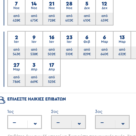
7
14
21
28
5
12
Νοε
Νοε
Νοε
Νοε
Δεκ
Δεκ
6
από
από
από
από
από
από
428
€
475
€
728
€
402
€
410
€
459
€
2
9
16
23
6
6
13
Ιαν
Ιαν
Ιαν
Ιαν
Φεβ
Μαρ
Μαρ
από
από
από
από
από
από
από
543
€
538
€
502
€
510
€
829
€
640
€
632
€
7
27
3
17
Μαρ
Απρ
Απρ
από
από
από
786
€
669
€
525
€
ΕΠΙΛΕΞΤΕ ΗΛΙΚΙΕΣ ΕΠΙΒΑΤΩΝ
1
ος
2
ος
3
ος
---
---
---