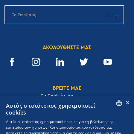
ΑΚΟΛΟΥΘΗΣΤΕ ΜΑΣ
ΒΡΕΙΤΕ ΜΑΣ
Tα Γραφεία μας
×
Αυτός ο ιστότοπος χρησιμοποιεί
cookies
ENGLISH
Αυτός ο ιστότοπος χρησιμοποιεί cookies για τη βελτίωση της
Ακαδημίας 32, 106 72, Αθήνα, Ελλάδα
εμπειρίας των χρηστών. Χρησιμοποιώντας τον ιστότοπό μας,
GREEK
T.
+30 210 3609801
παρέχετε τη συγκατάθεσή σας για όλα τα cookies σύμφωνα με την