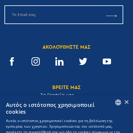
ΑΚΟΛΟΥΘΗΣΤΕ ΜΑΣ
ΒΡΕΙΤΕ ΜΑΣ
Tα Γραφεία μας
×
Αυτός ο ιστότοπος χρησιμοποιεί
cookies
ENGLISH
Αυτός ο ιστότοπος χρησιμοποιεί cookies για τη βελτίωση της
Ακαδημίας 32, 106 72, Αθήνα, Ελλάδα
εμπειρίας των χρηστών. Χρησιμοποιώντας τον ιστότοπό μας,
GREEK
T.
+30 210 3609801
παρέχετε τη συγκατάθεσή σας για όλα τα cookies σύμφωνα με την