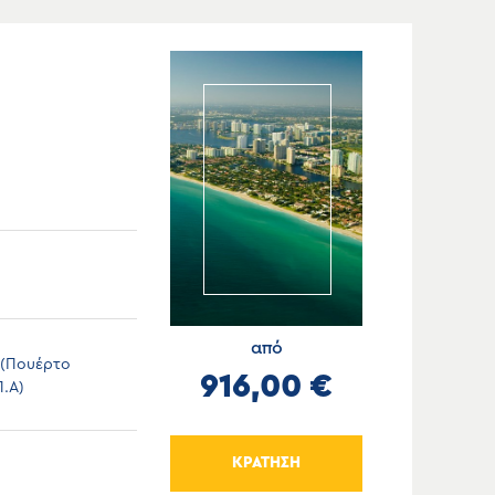
από
 (Πουέρτο
916,00 €
Π.Α)
ΚΡΑΤΗΣΗ