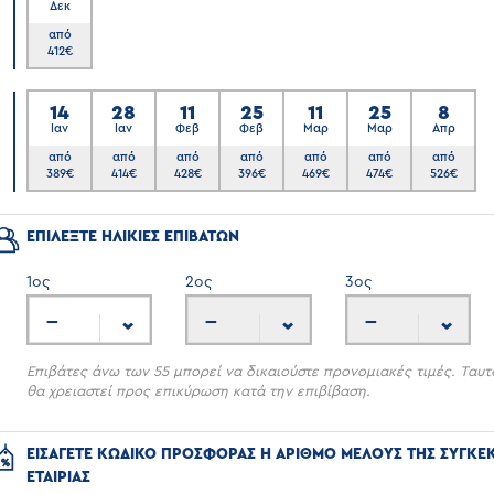
Δεκ
6
από
412
€
14
28
11
25
11
25
8
Ιαν
Ιαν
Φεβ
Φεβ
Μαρ
Μαρ
Απρ
7
από
από
από
από
από
από
από
389
€
414
€
428
€
396
€
469
€
474
€
526
€
ΕΠΙΛΕΞΤΕ ΗΛΙΚΙΕΣ ΕΠΙΒΑΤΩΝ
1
ος
2
ος
3
ος
---
---
---
Επιβάτες άνω των 55 μπορεί να δικαιούστε προνομιακές τιμές. Ταυτ
θα χρειαστεί προς επικύρωση κατά την επιβίβαση.
ΕΙΣΑΓΕΤΕ ΚΩΔΙΚΟ ΠΡΟΣΦΟΡΑΣ Η ΑΡΙΘΜΟ ΜΕΛΟΥΣ ΤΗΣ ΣΥΓΚΕ
ΕΤΑΙΡΙΑΣ