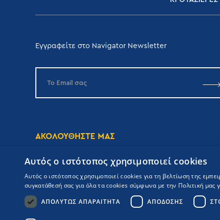
Εγγραφείτε στο Navigator Newsletter
ΑΚΟΛΟΥΘΗΣΤΕ ΜΑΣ
Αυτός ο ιστότοπος χρησιμοποιεί cookies
Αυτός ο ιστότοπος χρησιμοποιεί cookies για τη βελτίωση της εμπε
συγκατάθεσή σας για όλα τα cookies σύμφωνα με την Πολιτική μας γι
ΑΠΟΛΎΤΩΣ ΑΠΑΡΑΊΤΗΤΑ
ΑΠΌΔΟΣΗΣ
ΣΤ
Copyrights Navigator ©
ΜΗ.Τ.Ε 0206Ε60000476600
Όροι συμμετοχής Κρουαζιέρας