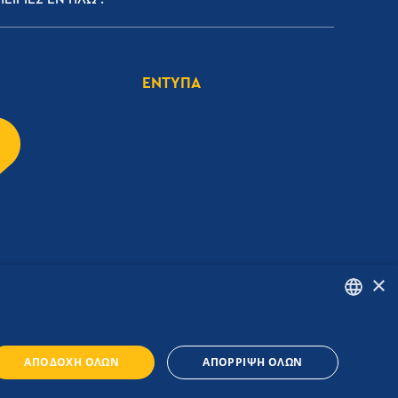
ΕΝΤΥΠΑ
×
ENGLISH
ΑΠΟΔΟΧΉ ΌΛΩΝ
ΑΠΌΡΡΙΨΗ ΌΛΩΝ
GREEK