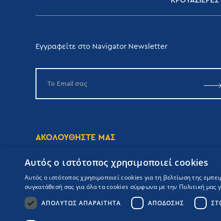
ΚΡΟΥΑΖΙΕΡΕΣ
Εγγραφείτε στο Navigator Newsletter
ΑΚΟΛΟΥΘΗΣΤΕ ΜΑΣ
Αυτός ο ιστότοπος χρησιμοποιεί cookies
Αυτός ο ιστότοπος χρησιμοποιεί cookies για τη βελτίωση της εμπε
συγκατάθεσή σας για όλα τα cookies σύμφωνα με την Πολιτική μας γι
ΑΠΟΛΎΤΩΣ ΑΠΑΡΑΊΤΗΤΑ
ΑΠΌΔΟΣΗΣ
ΣΤ
Copyrights Navigator ©
ΜΗ.Τ.Ε 0206Ε60000476600
Όροι συμμετοχής Κρουαζιέρας