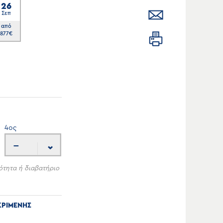
26
Σεπ
από
877
€
4
ος
---
ότητα ή διαβατήριο
ΚΡΙΜΕΝΗΣ