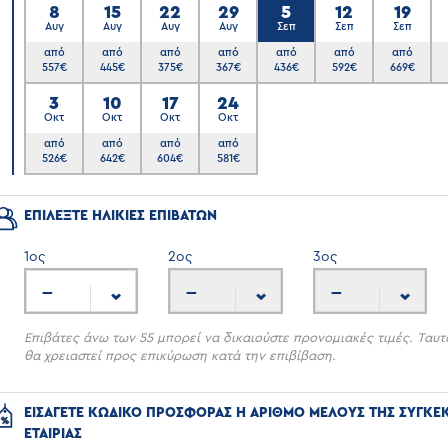
8
15
22
29
5
12
19
Αυγ
Αυγ
Αυγ
Αυγ
Σεπ
Σεπ
Σεπ
από
από
από
από
από
από
από
557
€
445
€
375
€
367
€
436
€
592
€
669
€
6
3
10
17
24
Οκτ
Οκτ
Οκτ
Οκτ
από
από
από
από
526
€
642
€
604
€
581
€
ΕΠΙΛΕΞΤΕ ΗΛΙΚΙΕΣ ΕΠΙΒΑΤΩΝ
1
ος
2
ος
3
ος
---
---
---
Επιβάτες άνω των 55 μπορεί να δικαιούστε προνομιακές τιμές. Ταυτ
θα χρειαστεί προς επικύρωση κατά την επιβίβαση.
ΕΙΣΑΓΕΤΕ ΚΩΔΙΚΟ ΠΡΟΣΦΟΡΑΣ Η ΑΡΙΘΜΟ ΜΕΛΟΥΣ ΤΗΣ ΣΥΓΚΕ
ΕΤΑΙΡΙΑΣ