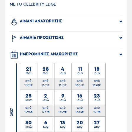
ΜΕ ΤΟ CELEBRITY EDGE
ΛΙΜΑΝΙ ΑΝΑΧΩΡΗΣΗΣ
ΛΙΜΑΝΙΑ ΠΡΟΣΕΓΓΙΣΗΣ
ΗΜΕΡΟΜΗΝΙΕΣ ΑΝΑΧΩΡΗΣΗΣ
21
28
4
11
18
Μαϊ
Μαϊ
Ιουν
Ιουν
Ιουν
από
από
από
από
από
1501
€
1441
€
1451
€
1604
€
1498
€
25
2
9
16
23
Ιουν
Ιουλ
Ιουλ
Ιουλ
Ιουλ
από
από
από
από
από
2027
1596
€
1771
€
1759
€
1633
€
1511
€
30
6
13
20
27
Ιουλ
Αυγ
Αυγ
Αυγ
Αυγ