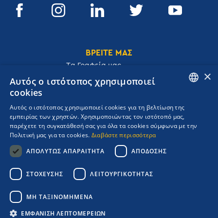
ΒΡΕΙΤΕ ΜΑΣ
Tα Γραφεία μας
×
Αυτός ο ιστότοπος χρησιμοποιεί
cookies
ENGLISH
Αυτός ο ιστότοπος χρησιμοποιεί cookies για τη βελτίωση της
Ακαδημίας 32, 106 72, Αθήνα, Ελλάδα
εμπειρίας των χρηστών. Χρησιμοποιώντας τον ιστότοπό μας,
GREEK
T.
+30 210 3609801
παρέχετε τη συγκατάθεσή σας για όλα τα cookies σύμφωνα με την
F.
+30 210 3602001
Πολιτική μας για τα cookies.
Διαβάστε περισσότερα
cruises@navigator.gr
ΑΠΟΛΎΤΩΣ ΑΠΑΡΑΊΤΗΤΑ
ΑΠΌΔΟΣΗΣ
reservations@navigator.gr
Copyrights Navigator ©
ΣΤΌΧΕΥΣΗΣ
ΛΕΙΤΟΥΡΓΙΚΌΤΗΤΑΣ
ΜΗ.Τ.Ε 0206Ε60000476600
Όροι συμμετοχής Κρουαζιέρας
ΜΗ ΤΑΞΙΝΟΜΗΜΈΝΑ
Πολιτική Απορρήτου
Πολιτική Ποιότητας
ΕΜΦΆΝΙΣΗ ΛΕΠΤΟΜΕΡΕΙΏΝ