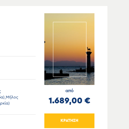
από
ς
δα),Μήλος
1.689,00 €
ρκία)
ΚΡΑΤΗΣΗ