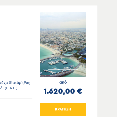
από
Ντόχα (Κατάρ),Ρας
ι (Η.Α.Ε.)
1.620,00 €
ΚΡΑΤΗΣΗ