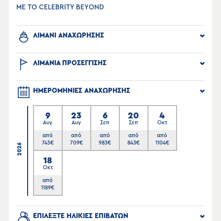
ΜΕ ΤΟ CELEBRITY BEYOND
ΛΙΜΑΝΙ ΑΝΑΧΩΡΗΣΗΣ
ΛΙΜΑΝΙΑ ΠΡΟΣΕΓΓΙΣΗΣ
ΗΜΕΡΟΜΗΝΙΕΣ ΑΝΑΧΩΡΗΣΗΣ
9
23
6
20
4
Αυγ
Αυγ
Σεπ
Σεπ
Οκτ
από
από
από
από
από
745
€
709
€
983
€
843
€
1104
€
2026
18
Οκτ
από
1189
€
ΕΠΙΛΕΞΤΕ ΗΛΙΚΙΕΣ ΕΠΙΒΑΤΩΝ