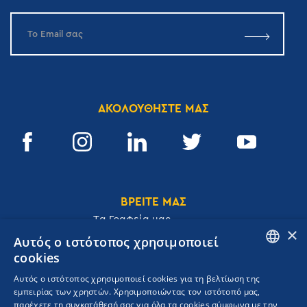
ΑΚΟΛΟΥΘΗΣΤΕ ΜΑΣ
ΒΡΕΙΤΕ ΜΑΣ
Tα Γραφεία μας
×
Αυτός ο ιστότοπος χρησιμοποιεί
cookies
ENGLISH
Αυτός ο ιστότοπος χρησιμοποιεί cookies για τη βελτίωση της
Ακαδημίας 32, 106 72, Αθήνα, Ελλάδα
εμπειρίας των χρηστών. Χρησιμοποιώντας τον ιστότοπό μας,
GREEK
T.
+30 210 3609801
παρέχετε τη συγκατάθεσή σας για όλα τα cookies σύμφωνα με την