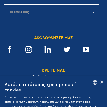
ΑΚΟΛΟΥΘΗΣΤΕ ΜΑΣ
ΒΡΕΙΤΕ ΜΑΣ
Tα Γραφεία μας
×
Αυτός ο ιστότοπος χρησιμοποιεί
cookies
ENGLISH
Αυτός ο ιστότοπος χρησιμοποιεί cookies για τη βελτίωση της
Ακαδημίας 32, 106 72, Αθήνα, Ελλάδα
εμπειρίας των χρηστών. Χρησιμοποιώντας τον ιστότοπό μας,
GREEK
T.
+30 210 3609801
παρέχετε τη συγκατάθεσή σας για όλα τα cookies σύμφωνα με την