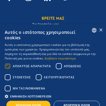
ΒΡΕΙΤΕ ΜΑΣ
Tα Γραφεία μας
×
Αυτός ο ιστότοπος χρησιμοποιεί
cookies
ENGLISH
Αυτός ο ιστότοπος χρησιμοποιεί cookies για τη βελτίωση της
Ακαδημίας 32, 106 72, Αθήνα, Ελλάδα
εμπειρίας των χρηστών. Χρησιμοποιώντας τον ιστότοπό μας,
GREEK
T.
+30 210 3609801
παρέχετε τη συγκατάθεσή σας για όλα τα cookies σύμφωνα με την
F.
+30 210 3602001
Πολιτική μας για τα cookies.
Διαβάστε περισσότερα
cruises@navigator.gr
ΑΠΟΛΎΤΩΣ ΑΠΑΡΑΊΤΗΤΑ
ΑΠΌΔΟΣΗΣ
reservations@navigator.gr
Copyrights Navigator ©
ΣΤΌΧΕΥΣΗΣ
ΛΕΙΤΟΥΡΓΙΚΌΤΗΤΑΣ
ΜΗ.Τ.Ε 0206Ε60000476600
Όροι συμμετοχής Κρουαζιέρας
ΜΗ ΤΑΞΙΝΟΜΗΜΈΝΑ
Πολιτική Απορρήτου
Πολιτική Ποιότητας
ΕΜΦΆΝΙΣΗ ΛΕΠΤΟΜΕΡΕΙΏΝ
Booking Engine:
ΑΠΟΔΟΧΉ ΌΛΩΝ
ΑΠΌΡΡΙΨΗ ΌΛΩΝ
Credits: