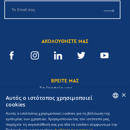
ΑΚΟΛΟΥΘΗΣΤΕ ΜΑΣ
ΒΡΕΙΤΕ ΜΑΣ
Tα Γραφεία μας
×
Αυτός ο ιστότοπος χρησιμοποιεί
cookies
ENGLISH
Αυτός ο ιστότοπος χρησιμοποιεί cookies για τη βελτίωση της
Ακαδημίας 32, 106 72, Αθήνα, Ελλάδα
εμπειρίας των χρηστών. Χρησιμοποιώντας τον ιστότοπό μας,
GREEK
T.
+30 210 3609801
παρέχετε τη συγκατάθεσή σας για όλα τα cookies σύμφωνα με την
F.
+30 210 3602001
Πολιτική μας για τα cookies.
Διαβάστε περισσότερα